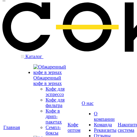
Каталог
Обжаренный
кофе в зернах
Кофе для
эспрессо
Кофе для
О нас
фильтра
Кофе в
О
дрип-
компании
пакетах
Кофе
Команда
Накопит
Главная
Семпл-
оптом
Реквизиты
система
боксы
Отзывы