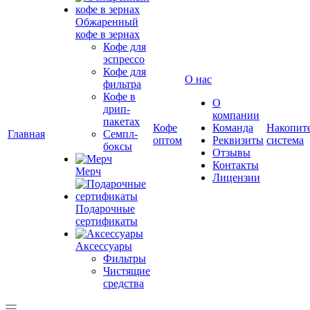
Обжаренный
кофе в зернах
Кофе для
эспрессо
Кофе для
О нас
фильтра
Кофе в
О
дрип-
компании
пакетах
Кофе
Команда
Накопит
Главная
Семпл-
оптом
Реквизиты
система
боксы
Отзывы
Контакты
Мерч
Лицензии
Подарочные
сертификаты
Аксессуары
Фильтры
Чистящие
средства