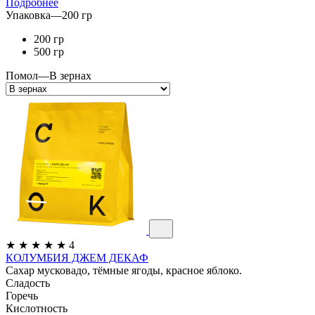
Подробнее
Упаковка
—
200 гр
200 гр
500 гр
Помол
—
В зернах
★
★
★
★
★
4
КОЛУМБИЯ ДЖЕМ ДЕКАФ
Сахар мусковадо, тёмные ягоды, красное яблоко.
Сладость
Горечь
Кислотность