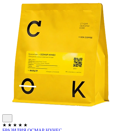
★
★
★
★
★
БРАЗИЛИЯ ОСМАР НУНЕС