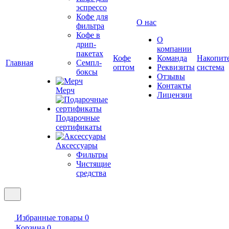
эспрессо
Кофе для
О нас
фильтра
Кофе в
О
дрип-
компании
пакетах
Кофе
Команда
Накопит
Главная
Семпл-
оптом
Реквизиты
система
боксы
Отзывы
Контакты
Мерч
Лицензии
Подарочные
сертификаты
Аксессуары
Фильтры
Чистящие
средства
Избранные товары
0
Корзина
0