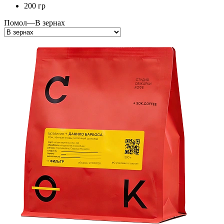
200 гр
Помол
—
В зернах