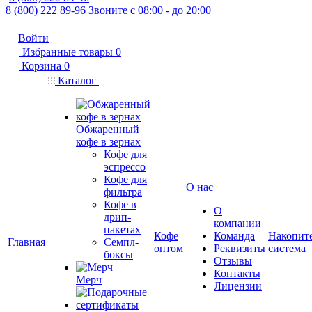
8 (800) 222 89-96
Звоните с 08:00 - до 20:00
Войти
Избранные товары
0
Корзина
0
Каталог
Обжаренный
кофе в зернах
Кофе для
эспрессо
Кофе для
О нас
фильтра
Кофе в
О
дрип-
компании
пакетах
Кофе
Команда
Накопит
Главная
Семпл-
оптом
Реквизиты
система
боксы
Отзывы
Контакты
Мерч
Лицензии