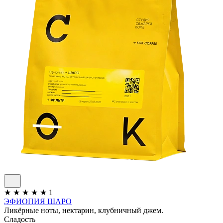
★
★
★
★
★
1
ЭФИОПИЯ ШАРО
Ликёрные ноты, нектарин, клубничный джем.
Сладость