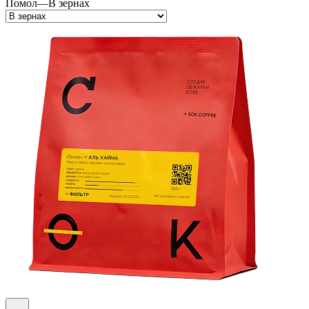
Помол
—
В зернах