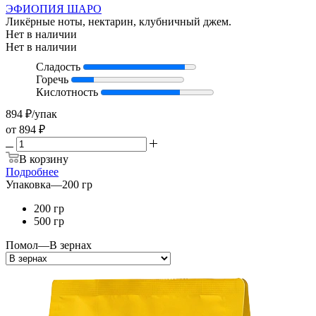
ЭФИОПИЯ ШАРО
Ликёрные ноты, нектарин, клубничный джем.
Нет в наличии
Нет в наличии
Сладость
Горечь
Кислотность
894
₽
/упак
от
894 ₽
В корзину
Подробнее
Упаковка
—
200 гр
200 гр
500 гр
Помол
—
В зернах