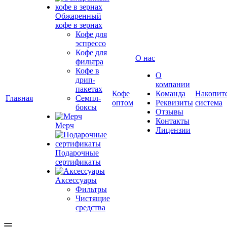
Обжаренный
кофе в зернах
Кофе для
эспрессо
Кофе для
О нас
фильтра
Кофе в
О
дрип-
компании
пакетах
Кофе
Команда
Накопит
Главная
Семпл-
оптом
Реквизиты
система
боксы
Отзывы
Контакты
Мерч
Лицензии
Подарочные
сертификаты
Аксессуары
Фильтры
Чистящие
средства