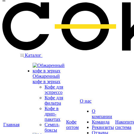
Каталог
Обжаренный
кофе в зернах
Кофе для
эспрессо
Кофе для
О нас
фильтра
Кофе в
О
дрип-
компании
пакетах
Кофе
Команда
Накопит
Главная
Семпл-
оптом
Реквизиты
система
боксы
Отзывы