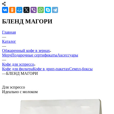
БЛЕНД МАГОРИ
Главная
—
Каталог
—
Обжаренный кофе в зернах
Мерч
Подарочные сертификаты
Аксессуары
—
Кофе для эспрессо
Кофе для фильтра
Кофе в дрип-пакетах
Семпл-боксы
—
БЛЕНД МАГОРИ
Для эспрессо
Идеально с молоком