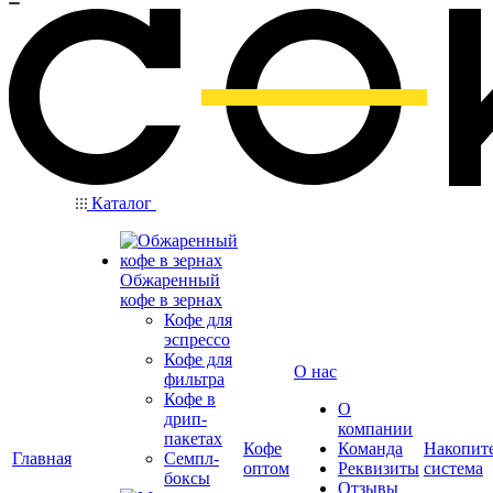
Каталог
Обжаренный
кофе в зернах
Кофе для
эспрессо
Кофе для
О нас
фильтра
Кофе в
О
дрип-
компании
пакетах
Кофе
Команда
Накопит
Главная
Семпл-
оптом
Реквизиты
система
боксы
Отзывы