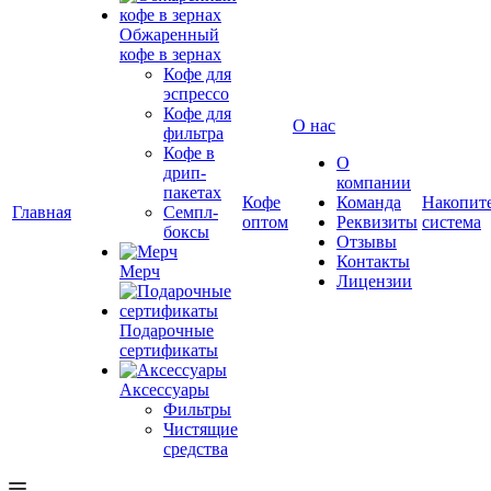
Обжаренный
кофе в зернах
Кофе для
эспрессо
Кофе для
О нас
фильтра
Кофе в
О
дрип-
компании
пакетах
Кофе
Команда
Накопит
Главная
Семпл-
оптом
Реквизиты
система
боксы
Отзывы
Контакты
Мерч
Лицензии
Подарочные
сертификаты
Аксессуары
Фильтры
Чистящие
средства