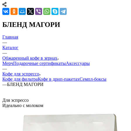
БЛЕНД МАГОРИ
Главная
—
Каталог
—
Обжаренный кофе в зернах
Мерч
Подарочные сертификаты
Аксессуары
—
Кофе для эспрессо
Кофе для фильтра
Кофе в дрип-пакетах
Семпл-боксы
—
БЛЕНД МАГОРИ
Для эспрессо
Идеально с молоком