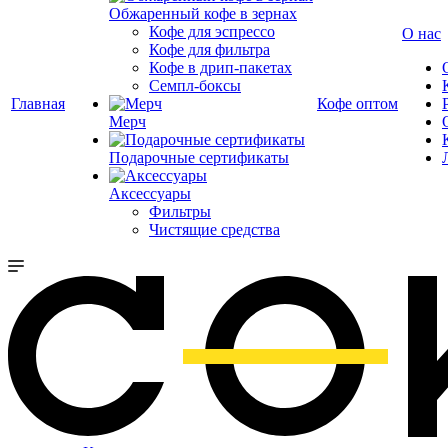
Обжаренный кофе в зернах
Кофе для эспрессо
О нас
Кофе для фильтра
Кофе в дрип-пакетах
Семпл-боксы
Главная
Кофе оптом
Мерч
Подарочные сертификаты
Аксессуары
Фильтры
Чистящие средства