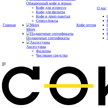
Обжаренный кофе в зернах
Кофе для эспрессо
О нас
Кофе для фильтра
Кофе в дрип-пакетах
Семпл-боксы
Главная
Кофе оптом
Мерч
Подарочные сертификаты
Аксессуары
Фильтры
Чистящие средства