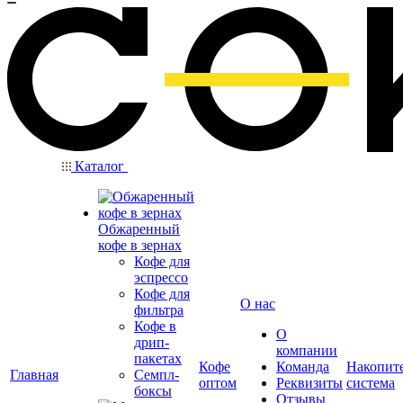
Каталог
Обжаренный
кофе в зернах
Кофе для
эспрессо
Кофе для
О нас
фильтра
Кофе в
О
дрип-
компании
пакетах
Кофе
Команда
Накопит
Главная
Семпл-
оптом
Реквизиты
система
боксы
Отзывы