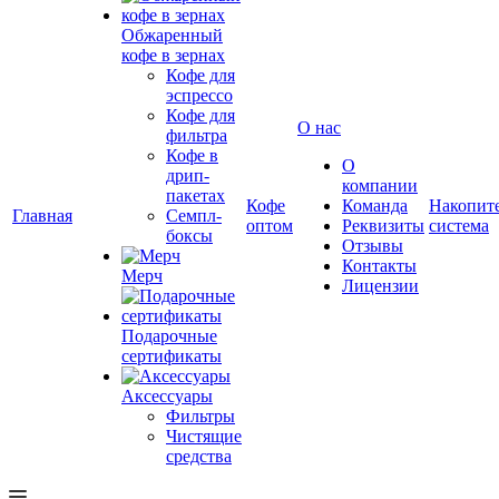
Обжаренный
кофе в зернах
Кофе для
эспрессо
Кофе для
О нас
фильтра
Кофе в
О
дрип-
компании
пакетах
Кофе
Команда
Накопит
Главная
Семпл-
оптом
Реквизиты
система
боксы
Отзывы
Контакты
Мерч
Лицензии
Подарочные
сертификаты
Аксессуары
Фильтры
Чистящие
средства