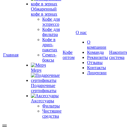
Обжаренный
кофе в зернах
Кофе для
эспрессо
Кофе для
О нас
фильтра
Кофе в
О
дрип-
компании
пакетах
Кофе
Команда
Накопит
Главная
Семпл-
оптом
Реквизиты
система
боксы
Отзывы
Контакты
Мерч
Лицензии
Подарочные
сертификаты
Аксессуары
Фильтры
Чистящие
средства