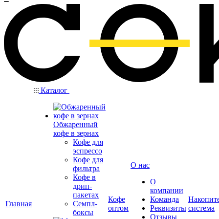
Каталог
Обжаренный
кофе в зернах
Кофе для
эспрессо
Кофе для
О нас
фильтра
Кофе в
О
дрип-
компании
пакетах
Кофе
Команда
Накопит
Главная
Семпл-
оптом
Реквизиты
система
боксы
Отзывы