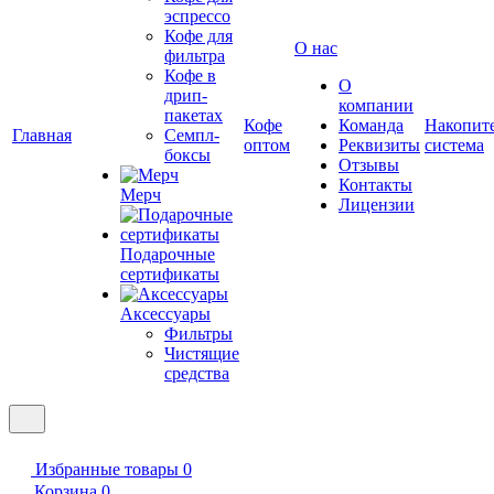
эспрессо
Кофе для
О нас
фильтра
Кофе в
О
дрип-
компании
пакетах
Кофе
Команда
Накопит
Главная
Семпл-
оптом
Реквизиты
система
боксы
Отзывы
Контакты
Мерч
Лицензии
Подарочные
сертификаты
Аксессуары
Фильтры
Чистящие
средства
Избранные товары
0
Корзина
0