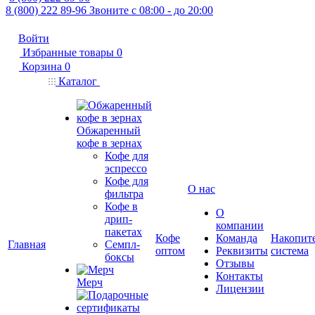
8 (800) 222 89-96
Звоните с 08:00 - до 20:00
Войти
Избранные товары
0
Корзина
0
Каталог
Обжаренный
кофе в зернах
Кофе для
эспрессо
Кофе для
О нас
фильтра
Кофе в
О
дрип-
компании
пакетах
Кофе
Команда
Накопит
Главная
Семпл-
оптом
Реквизиты
система
боксы
Отзывы
Контакты
Мерч
Лицензии