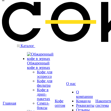
Каталог
Обжаренный
кофе в зернах
Кофе для
эспрессо
Кофе для
О нас
фильтра
Кофе в
О
дрип-
компании
пакетах
Кофе
Команда
Накопит
Главная
Семпл-
оптом
Реквизиты
система
боксы
Отзывы