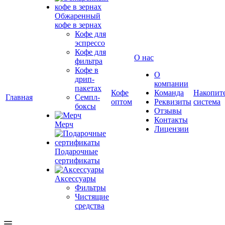
Обжаренный
кофе в зернах
Кофе для
эспрессо
Кофе для
О нас
фильтра
Кофе в
О
дрип-
компании
пакетах
Кофе
Команда
Накопит
Главная
Семпл-
оптом
Реквизиты
система
боксы
Отзывы
Контакты
Мерч
Лицензии
Подарочные
сертификаты
Аксессуары
Фильтры
Чистящие
средства