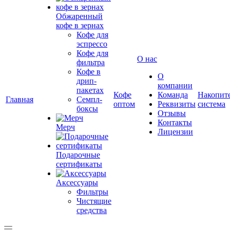
Обжаренный
кофе в зернах
Кофе для
эспрессо
Кофе для
О нас
фильтра
Кофе в
О
дрип-
компании
пакетах
Кофе
Команда
Накопит
Главная
Семпл-
оптом
Реквизиты
система
боксы
Отзывы
Контакты
Мерч
Лицензии
Подарочные
сертификаты
Аксессуары
Фильтры
Чистящие
средства