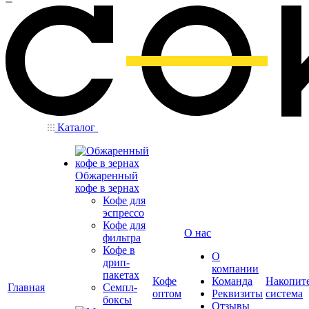
Каталог
Обжаренный
кофе в зернах
Кофе для
эспрессо
Кофе для
О нас
фильтра
Кофе в
О
дрип-
компании
пакетах
Кофе
Команда
Накопит
Главная
Семпл-
оптом
Реквизиты
система
боксы
Отзывы