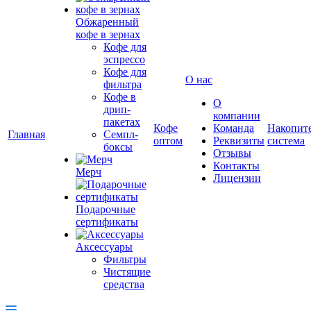
Обжаренный
кофе в зернах
Кофе для
эспрессо
Кофе для
О нас
фильтра
Кофе в
О
дрип-
компании
пакетах
Кофе
Команда
Накопит
Главная
Семпл-
оптом
Реквизиты
система
боксы
Отзывы
Контакты
Мерч
Лицензии
Подарочные
сертификаты
Аксессуары
Фильтры
Чистящие
средства