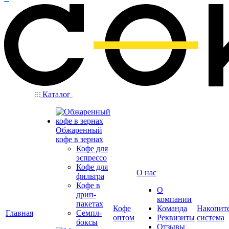
Каталог
Обжаренный
кофе в зернах
Кофе для
эспрессо
Кофе для
О нас
фильтра
Кофе в
О
дрип-
компании
пакетах
Кофе
Команда
Накопит
Главная
Семпл-
оптом
Реквизиты
система
боксы
Отзывы