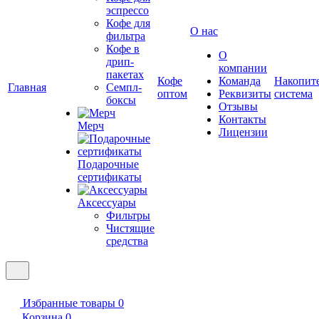
эспрессо
Кофе для
О нас
фильтра
Кофе в
О
дрип-
компании
пакетах
Кофе
Команда
Накопит
Главная
Семпл-
оптом
Реквизиты
система
боксы
Отзывы
Контакты
Мерч
Лицензии
Подарочные
сертификаты
Аксессуары
Фильтры
Чистящие
средства
Избранные товары
0
Корзина
0