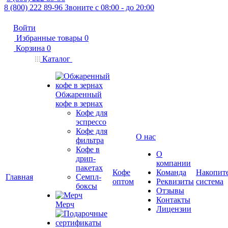
8 (800) 222 89-96
Звоните с 08:00 - до 20:00
Войти
Избранные товары
0
Корзина
0
Каталог
Обжаренный
кофе в зернах
Кофе для
эспрессо
Кофе для
О нас
фильтра
Кофе в
О
дрип-
компании
пакетах
Кофе
Команда
Накопит
Главная
Семпл-
оптом
Реквизиты
система
боксы
Отзывы
Контакты
Мерч
Лицензии