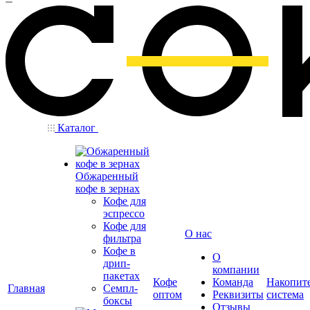
Каталог
Обжаренный
кофе в зернах
Кофе для
эспрессо
Кофе для
О нас
фильтра
Кофе в
О
дрип-
компании
пакетах
Кофе
Команда
Накопит
Главная
Семпл-
оптом
Реквизиты
система
боксы
Отзывы