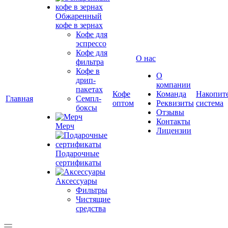
Обжаренный
кофе в зернах
Кофе для
эспрессо
Кофе для
О нас
фильтра
Кофе в
О
дрип-
компании
пакетах
Кофе
Команда
Накопит
Главная
Семпл-
оптом
Реквизиты
система
боксы
Отзывы
Контакты
Мерч
Лицензии
Подарочные
сертификаты
Аксессуары
Фильтры
Чистящие
средства