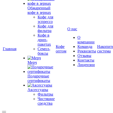
Обжаренный
кофе в зернах
Кофе для
эспрессо
Кофе для
О нас
фильтра
Кофе в
О
дрип-
компании
пакетах
Кофе
Команда
Накопит
Главная
Семпл-
оптом
Реквизиты
система
боксы
Отзывы
Контакты
Мерч
Лицензии
Подарочные
сертификаты
Аксессуары
Фильтры
Чистящие
средства