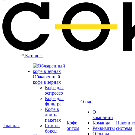
Каталог
Обжаренный
кофе в зернах
Кофе для
эспрессо
Кофе для
О нас
фильтра
Кофе в
О
дрип-
компании
пакетах
Кофе
Команда
Накопит
Главная
Семпл-
оптом
Реквизиты
система
боксы
Отзывы