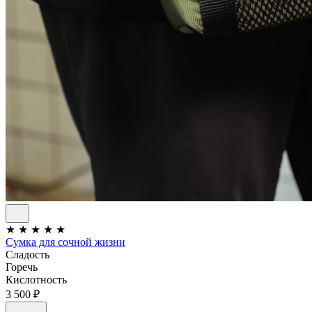
★
★
★
★
★
Сумка для сочной жизни
Сладость
Горечь
Кислотность
3 500 ₽