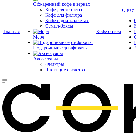
Обжаренный кофе в зернах
Кофе для эспрессо
О нас
Кофе для фильтра
Кофе в дрип-пакетах
Семпл-боксы
Главная
Кофе оптом
Мерч
Подарочные сертификаты
Аксессуары
Фильтры
Чистящие средства