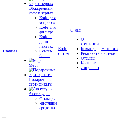
Обжаренный
кофе в зернах
Кофе для
эспрессо
Кофе для
О нас
фильтра
Кофе в
О
дрип-
компании
пакетах
Кофе
Команда
Накопит
Главная
Семпл-
оптом
Реквизиты
система
боксы
Отзывы
Контакты
Мерч
Лицензии
Подарочные
сертификаты
Аксессуары
Фильтры
Чистящие
средства