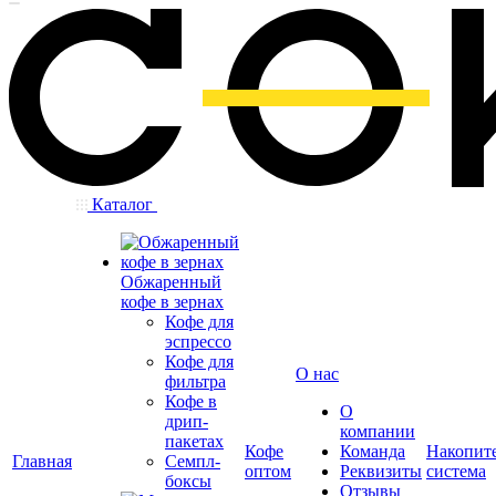
Каталог
Обжаренный
кофе в зернах
Кофе для
эспрессо
Кофе для
О нас
фильтра
Кофе в
О
дрип-
компании
пакетах
Кофе
Команда
Накопит
Главная
Семпл-
оптом
Реквизиты
система
боксы
Отзывы