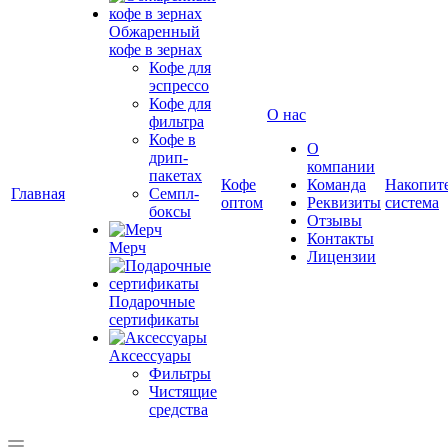
Обжаренный
кофе в зернах
Кофе для
эспрессо
Кофе для
О нас
фильтра
Кофе в
О
дрип-
компании
пакетах
Кофе
Команда
Накопит
Главная
Семпл-
оптом
Реквизиты
система
боксы
Отзывы
Контакты
Мерч
Лицензии
Подарочные
сертификаты
Аксессуары
Фильтры
Чистящие
средства