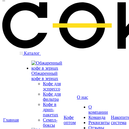
Каталог
Обжаренный
кофе в зернах
Кофе для
эспрессо
Кофе для
О нас
фильтра
Кофе в
О
дрип-
компании
пакетах
Кофе
Команда
Накопит
Главная
Семпл-
оптом
Реквизиты
система
боксы
Отзывы