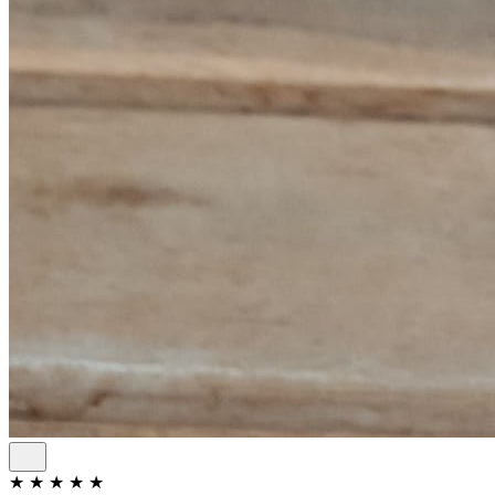
★
★
★
★
★