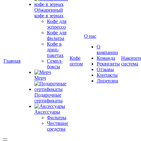
Обжаренный
кофе в зернах
Кофе для
эспрессо
Кофе для
О нас
фильтра
Кофе в
О
дрип-
компании
пакетах
Кофе
Команда
Накопит
Главная
Семпл-
оптом
Реквизиты
система
боксы
Отзывы
Контакты
Мерч
Лицензии
Подарочные
сертификаты
Аксессуары
Фильтры
Чистящие
средства