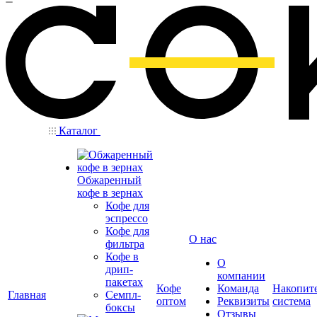
Каталог
Обжаренный
кофе в зернах
Кофе для
эспрессо
Кофе для
О нас
фильтра
Кофе в
О
дрип-
компании
пакетах
Кофе
Команда
Накопит
Главная
Семпл-
оптом
Реквизиты
система
боксы
Отзывы