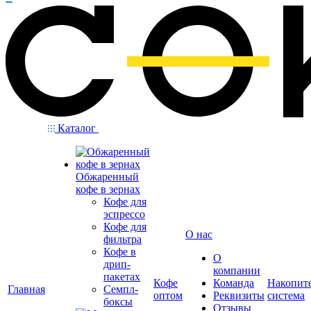
Каталог
Обжаренный
кофе в зернах
Кофе для
эспрессо
Кофе для
О нас
фильтра
Кофе в
О
дрип-
компании
пакетах
Кофе
Команда
Накопит
Главная
Семпл-
оптом
Реквизиты
система
боксы
Отзывы