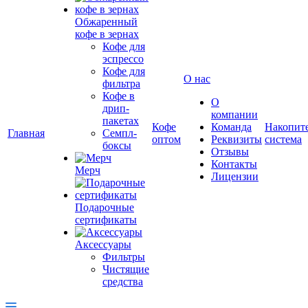
Обжаренный
кофе в зернах
Кофе для
эспрессо
Кофе для
О нас
фильтра
Кофе в
О
дрип-
компании
пакетах
Кофе
Команда
Накопит
Главная
Семпл-
оптом
Реквизиты
система
боксы
Отзывы
Контакты
Мерч
Лицензии
Подарочные
сертификаты
Аксессуары
Фильтры
Чистящие
средства