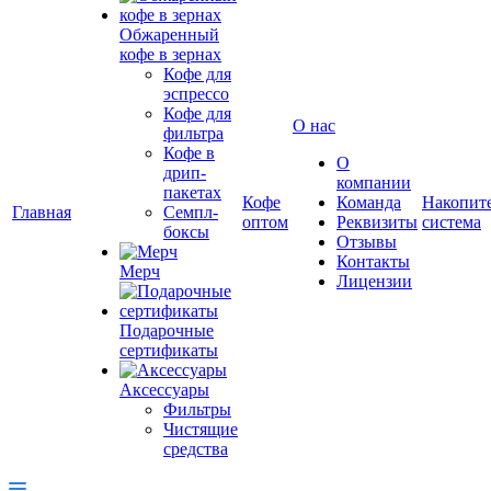
Обжаренный
кофе в зернах
Кофе для
эспрессо
Кофе для
О нас
фильтра
Кофе в
О
дрип-
компании
пакетах
Кофе
Команда
Накопит
Главная
Семпл-
оптом
Реквизиты
система
боксы
Отзывы
Контакты
Мерч
Лицензии
Подарочные
сертификаты
Аксессуары
Фильтры
Чистящие
средства