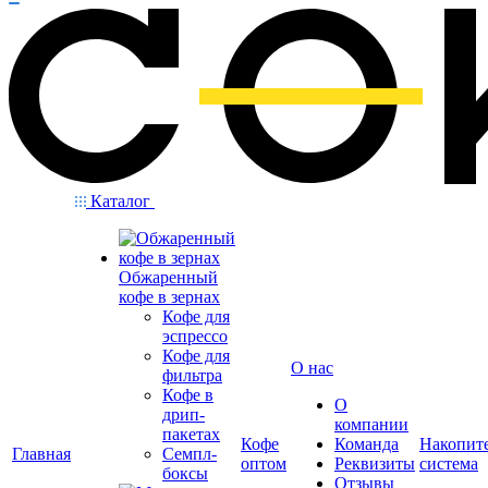
Каталог
Обжаренный
кофе в зернах
Кофе для
эспрессо
Кофе для
О нас
фильтра
Кофе в
О
дрип-
компании
пакетах
Кофе
Команда
Накопит
Главная
Семпл-
оптом
Реквизиты
система
боксы
Отзывы