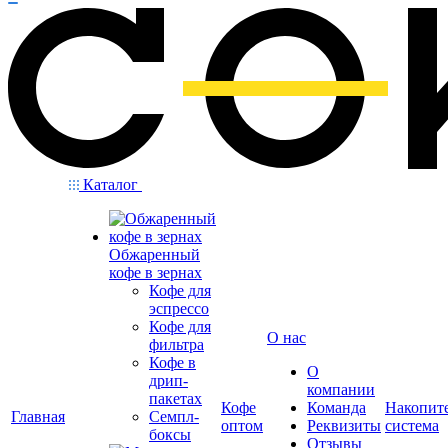
Каталог
Обжаренный
кофе в зернах
Кофе для
эспрессо
Кофе для
О нас
фильтра
Кофе в
О
дрип-
компании
пакетах
Кофе
Команда
Накопит
Главная
Семпл-
оптом
Реквизиты
система
боксы
Отзывы