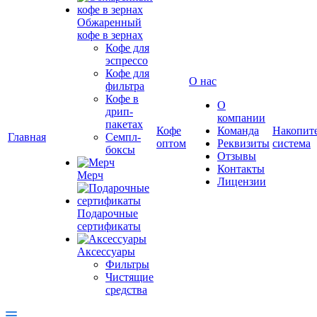
Обжаренный
кофе в зернах
Кофе для
эспрессо
Кофе для
О нас
фильтра
Кофе в
О
дрип-
компании
пакетах
Кофе
Команда
Накопит
Главная
Семпл-
оптом
Реквизиты
система
боксы
Отзывы
Контакты
Мерч
Лицензии
Подарочные
сертификаты
Аксессуары
Фильтры
Чистящие
средства