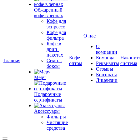
Обжаренный
кофе в зернах
Кофе для
эспрессо
Кофе для
О нас
фильтра
Кофе в
О
дрип-
компании
пакетах
Кофе
Команда
Накопит
Главная
Семпл-
оптом
Реквизиты
система
боксы
Отзывы
Контакты
Мерч
Лицензии
Подарочные
сертификаты
Аксессуары
Фильтры
Чистящие
средства