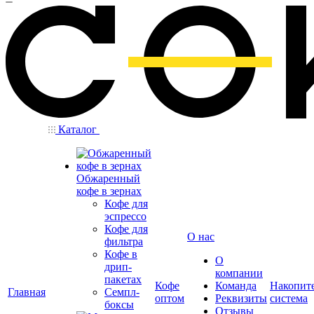
Каталог
Обжаренный
кофе в зернах
Кофе для
эспрессо
Кофе для
О нас
фильтра
Кофе в
О
дрип-
компании
пакетах
Кофе
Команда
Накопит
Главная
Семпл-
оптом
Реквизиты
система
боксы
Отзывы