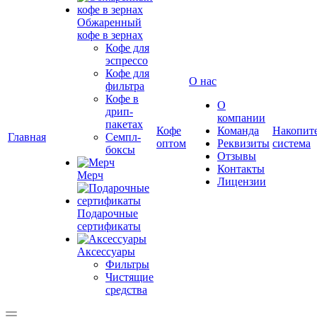
Обжаренный
кофе в зернах
Кофе для
эспрессо
Кофе для
О нас
фильтра
Кофе в
О
дрип-
компании
пакетах
Кофе
Команда
Накопит
Главная
Семпл-
оптом
Реквизиты
система
боксы
Отзывы
Контакты
Мерч
Лицензии
Подарочные
сертификаты
Аксессуары
Фильтры
Чистящие
средства