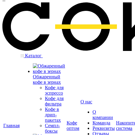
Каталог
Обжаренный
кофе в зернах
Кофе для
эспрессо
Кофе для
О нас
фильтра
Кофе в
О
дрип-
компании
пакетах
Кофе
Команда
Накопит
Главная
Семпл-
оптом
Реквизиты
система
боксы
Отзывы