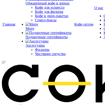
Обжаренный кофе в зернах
Кофе для эспрессо
О нас
Кофе для фильтра
Кофе в дрип-пакетах
Семпл-боксы
Главная
Кофе оптом
Мерч
Подарочные сертификаты
Аксессуары
Фильтры
Чистящие средства