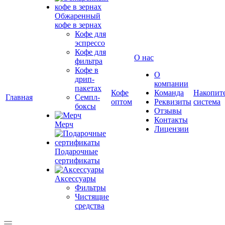
Обжаренный
кофе в зернах
Кофе для
эспрессо
Кофе для
О нас
фильтра
Кофе в
О
дрип-
компании
пакетах
Кофе
Команда
Накопит
Главная
Семпл-
оптом
Реквизиты
система
боксы
Отзывы
Контакты
Мерч
Лицензии
Подарочные
сертификаты
Аксессуары
Фильтры
Чистящие
средства