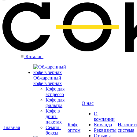
Каталог
Обжаренный
кофе в зернах
Кофе для
эспрессо
Кофе для
О нас
фильтра
Кофе в
О
дрип-
компании
пакетах
Кофе
Команда
Накопит
Главная
Семпл-
оптом
Реквизиты
система
боксы
Отзывы