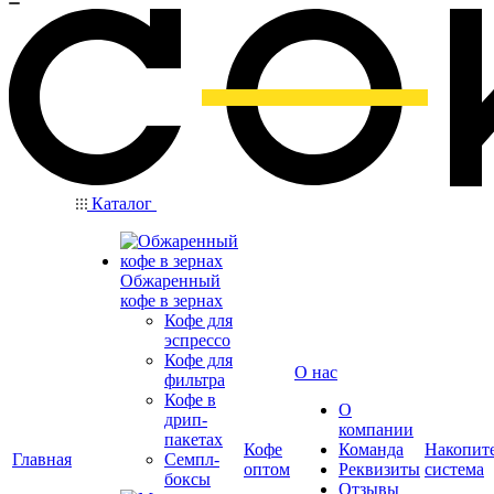
Каталог
Обжаренный
кофе в зернах
Кофе для
эспрессо
Кофе для
О нас
фильтра
Кофе в
О
дрип-
компании
пакетах
Кофе
Команда
Накопит
Главная
Семпл-
оптом
Реквизиты
система
боксы
Отзывы