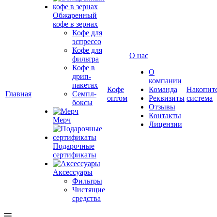
Обжаренный
кофе в зернах
Кофе для
эспрессо
Кофе для
О нас
фильтра
Кофе в
О
дрип-
компании
пакетах
Кофе
Команда
Накопит
Главная
Семпл-
оптом
Реквизиты
система
боксы
Отзывы
Контакты
Мерч
Лицензии
Подарочные
сертификаты
Аксессуары
Фильтры
Чистящие
средства