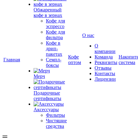
Обжаренный
кофе в зернах
Кофе для
эспрессо
Кофе для
О нас
фильтра
Кофе в
О
дрип-
компании
пакетах
Кофе
Команда
Накопит
Главная
Семпл-
оптом
Реквизиты
система
боксы
Отзывы
Контакты
Мерч
Лицензии
Подарочные
сертификаты
Аксессуары
Фильтры
Чистящие
средства