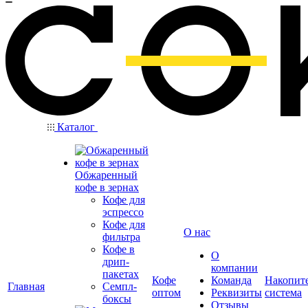
Каталог
Обжаренный
кофе в зернах
Кофе для
эспрессо
Кофе для
О нас
фильтра
Кофе в
О
дрип-
компании
пакетах
Кофе
Команда
Накопит
Главная
Семпл-
оптом
Реквизиты
система
боксы
Отзывы