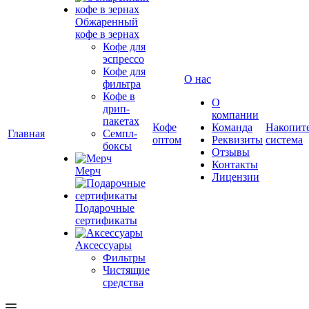
Обжаренный
кофе в зернах
Кофе для
эспрессо
Кофе для
О нас
фильтра
Кофе в
О
дрип-
компании
пакетах
Кофе
Команда
Накопит
Главная
Семпл-
оптом
Реквизиты
система
боксы
Отзывы
Контакты
Мерч
Лицензии
Подарочные
сертификаты
Аксессуары
Фильтры
Чистящие
средства