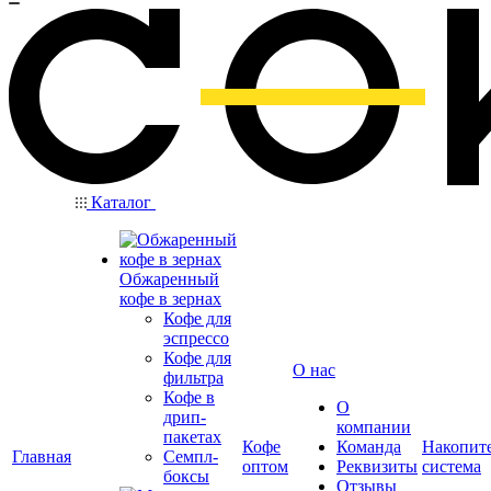
Каталог
Обжаренный
кофе в зернах
Кофе для
эспрессо
Кофе для
О нас
фильтра
Кофе в
О
дрип-
компании
пакетах
Кофе
Команда
Накопит
Главная
Семпл-
оптом
Реквизиты
система
боксы
Отзывы