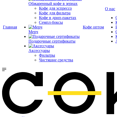
Обжаренный кофе в зернах
Кофе для эспрессо
О нас
Кофе для фильтра
Кофе в дрип-пакетах
Семпл-боксы
Главная
Кофе оптом
Мерч
Подарочные сертификаты
Аксессуары
Фильтры
Чистящие средства