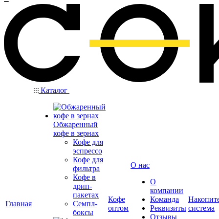
Каталог
Обжаренный
кофе в зернах
Кофе для
эспрессо
Кофе для
О нас
фильтра
Кофе в
О
дрип-
компании
пакетах
Кофе
Команда
Накопит
Главная
Семпл-
оптом
Реквизиты
система
боксы
Отзывы