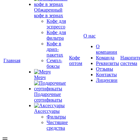
Обжаренный
кофе в зернах
Кофе для
эспрессо
Кофе для
О нас
фильтра
Кофе в
О
дрип-
компании
пакетах
Кофе
Команда
Накопит
Главная
Семпл-
оптом
Реквизиты
система
боксы
Отзывы
Контакты
Мерч
Лицензии
Подарочные
сертификаты
Аксессуары
Фильтры
Чистящие
средства