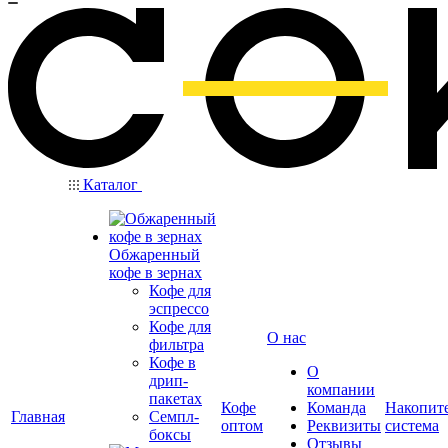
Каталог
Обжаренный
кофе в зернах
Кофе для
эспрессо
Кофе для
О нас
фильтра
Кофе в
О
дрип-
компании
пакетах
Кофе
Команда
Накопит
Главная
Семпл-
оптом
Реквизиты
система
боксы
Отзывы