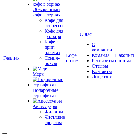
Обжаренный
кофе в зернах
Кофе для
эспрессо
Кофе для
О нас
фильтра
Кофе в
О
дрип-
компании
пакетах
Кофе
Команда
Накопит
Главная
Семпл-
оптом
Реквизиты
система
боксы
Отзывы
Контакты
Мерч
Лицензии
Подарочные
сертификаты
Аксессуары
Фильтры
Чистящие
средства