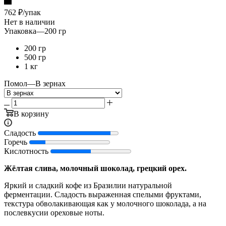
762
₽
/упак
Нет в наличии
Упаковка
—
200 гр
200 гр
500 гр
1 кг
Помол
—
В зернах
В корзину
Сладость
Горечь
Кислотность
Жёлтая слива, молочный шоколад, грецкий орех.
Яркий и сладкий кофе из Бразилии натуральной
ферментации. Сладость выраженная спелыми фруктами,
текстура обволакивающая как у молочного шоколада, а на
послевкусии ореховые ноты.