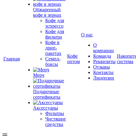
Обжаренный
кофе в зернах
Кофе для
эспрессо
Кофе для
О нас
фильтра
Кофе в
О
дрип-
компании
пакетах
Кофе
Команда
Накопит
Главная
Семпл-
оптом
Реквизиты
система
боксы
Отзывы
Контакты
Мерч
Лицензии
Подарочные
сертификаты
Аксессуары
Фильтры
Чистящие
средства