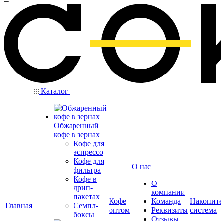
Каталог
Обжаренный
кофе в зернах
Кофе для
эспрессо
Кофе для
О нас
фильтра
Кофе в
О
дрип-
компании
пакетах
Кофе
Команда
Накопит
Главная
Семпл-
оптом
Реквизиты
система
боксы
Отзывы