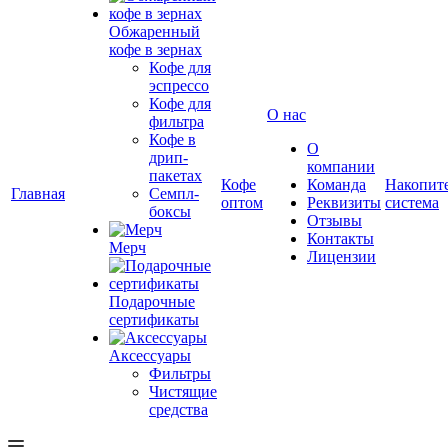
Обжаренный
кофе в зернах
Кофе для
эспрессо
Кофе для
О нас
фильтра
Кофе в
О
дрип-
компании
пакетах
Кофе
Команда
Накопит
Главная
Семпл-
оптом
Реквизиты
система
боксы
Отзывы
Контакты
Мерч
Лицензии
Подарочные
сертификаты
Аксессуары
Фильтры
Чистящие
средства