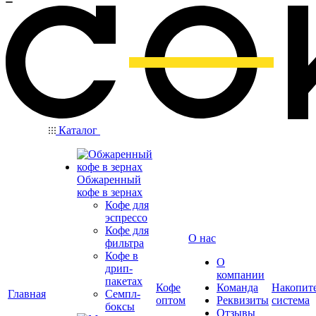
Каталог
Обжаренный
кофе в зернах
Кофе для
эспрессо
Кофе для
О нас
фильтра
Кофе в
О
дрип-
компании
пакетах
Кофе
Команда
Накопит
Главная
Семпл-
оптом
Реквизиты
система
боксы
Отзывы