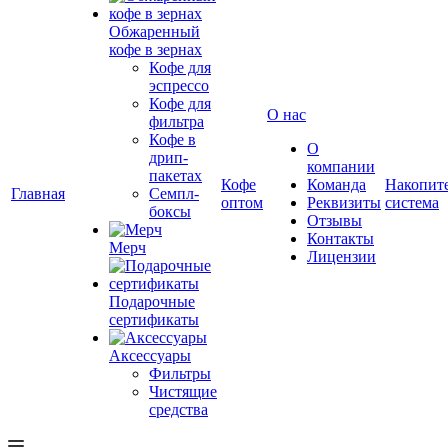
Обжаренный
кофе в зернах
Кофе для
эспрессо
Кофе для
О нас
фильтра
Кофе в
О
дрип-
компании
пакетах
Кофе
Команда
Накопит
Главная
Семпл-
оптом
Реквизиты
система
боксы
Отзывы
Контакты
Мерч
Лицензии
Подарочные
сертификаты
Аксессуары
Фильтры
Чистящие
средства