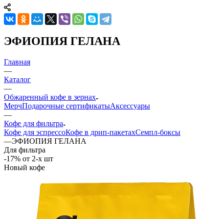
ЭФИОПИЯ ГЕЛАНА
Главная
—
Каталог
—
Обжаренный кофе в зернах
Мерч
Подарочные сертификаты
Аксессуары
—
Кофе для фильтра
Кофе для эспрессо
Кофе в дрип-пакетах
Семпл-боксы
—
ЭФИОПИЯ ГЕЛАНА
Для фильтра
-17% от 2-х шт
Новый кофе