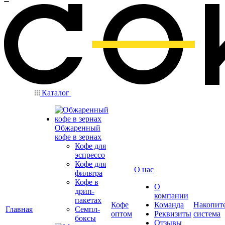
Каталог
Обжаренный
кофе в зернах
Кофе для
эспрессо
Кофе для
О нас
фильтра
Кофе в
О
дрип-
компании
пакетах
Кофе
Команда
Накопит
Главная
Семпл-
оптом
Реквизиты
система
боксы
Отзывы