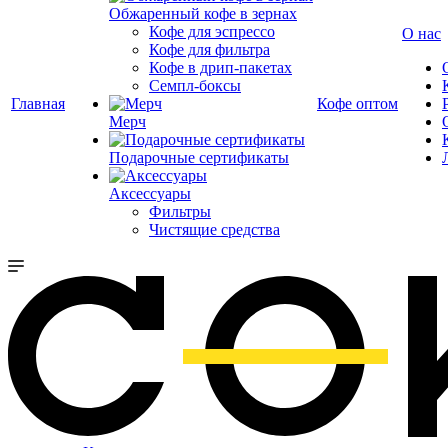
Обжаренный кофе в зернах
Кофе для эспрессо
О нас
Кофе для фильтра
Кофе в дрип-пакетах
Семпл-боксы
Главная
Кофе оптом
Мерч
Подарочные сертификаты
Аксессуары
Фильтры
Чистящие средства