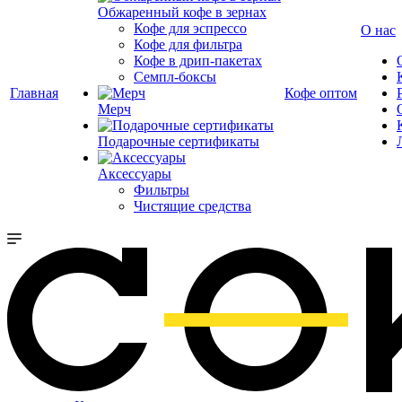
Обжаренный кофе в зернах
Кофе для эспрессо
О нас
Кофе для фильтра
Кофе в дрип-пакетах
Семпл-боксы
Главная
Кофе оптом
Мерч
Подарочные сертификаты
Аксессуары
Фильтры
Чистящие средства