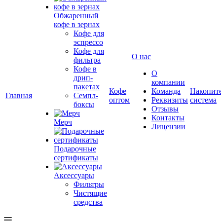
Обжаренный
кофе в зернах
Кофе для
эспрессо
Кофе для
О нас
фильтра
Кофе в
О
дрип-
компании
пакетах
Кофе
Команда
Накопит
Главная
Семпл-
оптом
Реквизиты
система
боксы
Отзывы
Контакты
Мерч
Лицензии
Подарочные
сертификаты
Аксессуары
Фильтры
Чистящие
средства