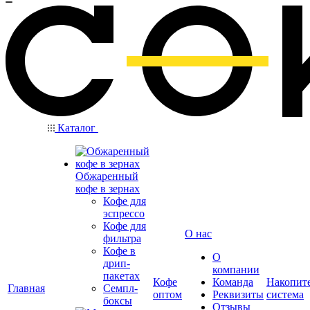
Каталог
Обжаренный
кофе в зернах
Кофе для
эспрессо
Кофе для
О нас
фильтра
Кофе в
О
дрип-
компании
пакетах
Кофе
Команда
Накопит
Главная
Семпл-
оптом
Реквизиты
система
боксы
Отзывы