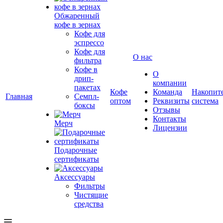
Обжаренный
кофе в зернах
Кофе для
эспрессо
Кофе для
О нас
фильтра
Кофе в
О
дрип-
компании
пакетах
Кофе
Команда
Накопит
Главная
Семпл-
оптом
Реквизиты
система
боксы
Отзывы
Контакты
Мерч
Лицензии
Подарочные
сертификаты
Аксессуары
Фильтры
Чистящие
средства