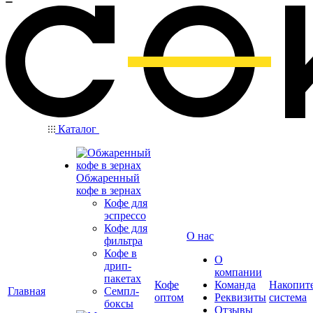
Каталог
Обжаренный
кофе в зернах
Кофе для
эспрессо
Кофе для
О нас
фильтра
Кофе в
О
дрип-
компании
пакетах
Кофе
Команда
Накопит
Главная
Семпл-
оптом
Реквизиты
система
боксы
Отзывы