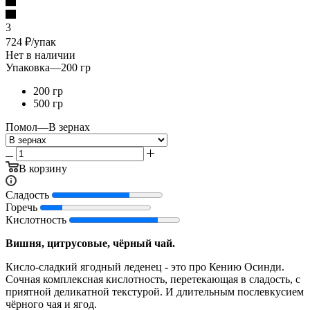
3
724
₽
/упак
Нет в наличии
Упаковка
—
200 гр
200 гр
500 гр
Помол
—
В зернах
В корзину
Сладость
Горечь
Кислотность
Вишня, цитрусовые, чёрный чай.
Кисло-сладкий ягодный леденец - это про Кению Осинди.
Сочная комплексная кислотность, перетекающая в сладость, с
приятной деликатной текстурой. И длительным послевкусием
чёрного чая и ягод.