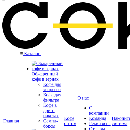
Каталог
Обжаренный
кофе в зернах
Кофе для
эспрессо
Кофе для
О нас
фильтра
Кофе в
О
дрип-
компании
пакетах
Кофе
Команда
Накопит
Главная
Семпл-
оптом
Реквизиты
система
боксы
Отзывы