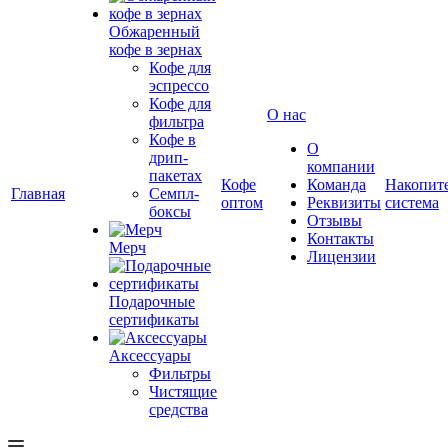
Обжаренный
кофе в зернах
Кофе для
эспрессо
Кофе для
О нас
фильтра
Кофе в
О
дрип-
компании
пакетах
Кофе
Команда
Накопит
Главная
Семпл-
оптом
Реквизиты
система
боксы
Отзывы
Контакты
Мерч
Лицензии
Подарочные
сертификаты
Аксессуары
Фильтры
Чистящие
средства