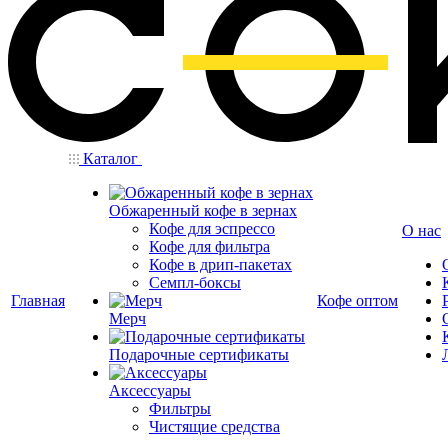
Каталог
Обжаренный кофе в зернах
Кофе для эспрессо
О нас
Кофе для фильтра
Кофе в дрип-пакетах
Семпл-боксы
Главная
Кофе оптом
Мерч
Подарочные сертификаты
Аксессуары
Фильтры
Чистящие средства