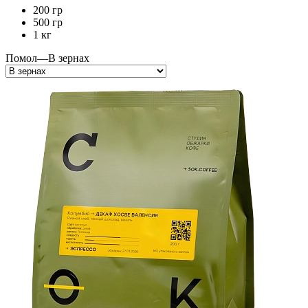
200 гр
500 гр
1 кг
Помол
—
В зернах