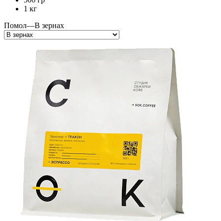
1 кг
Помол
—
В зернах