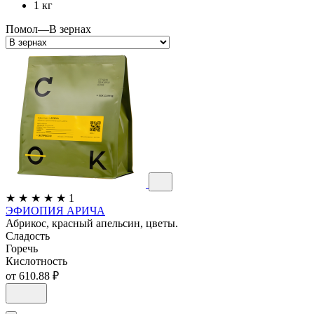
1 кг
Помол
—
В зернах
★
★
★
★
★
1
ЭФИОПИЯ АРИЧА
Абрикос, красный апельсин, цветы.
Сладость
Горечь
Кислотность
от 610.88 ₽