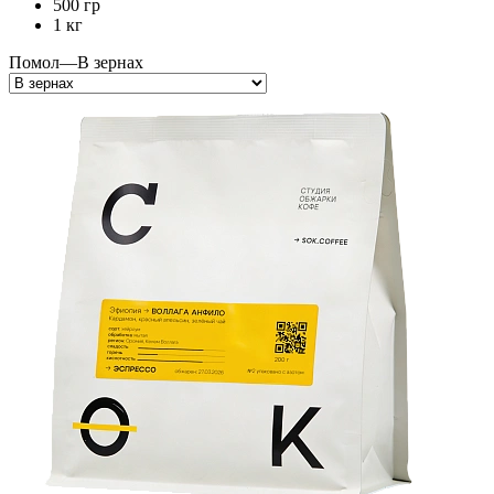
500 гр
1 кг
Помол
—
В зернах