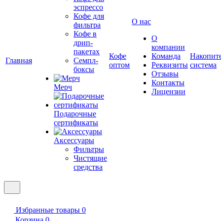
эспрессо
Кофе для
О нас
фильтра
Кофе в
О
дрип-
компании
пакетах
Кофе
Команда
Накопит
Главная
Семпл-
оптом
Реквизиты
система
боксы
Отзывы
Контакты
Мерч
Лицензии
Подарочные
сертификаты
Аксессуары
Фильтры
Чистящие
средства
Избранные товары
0
Корзина
0