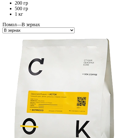
200 гр
500 гр
1 кг
Помол
—
В зернах