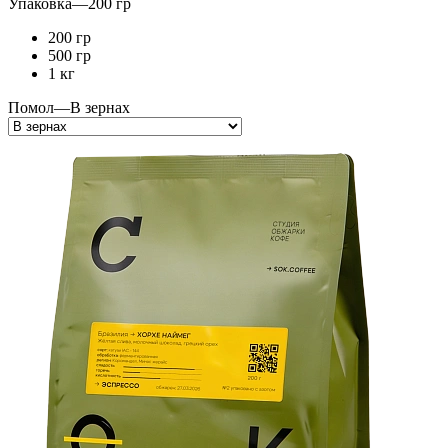
Упаковка
—
200 гр
200 гр
500 гр
1 кг
Помол
—
В зернах