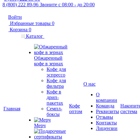
8 (800) 222 89-96
Звоните с 08:00 - до 20:00
Войти
Избранные товары
0
Корзина
0
Каталог
Обжаренный
кофе в зернах
Кофе для
эспрессо
Кофе для
О нас
фильтра
Кофе в
О
дрип-
компании
пакетах
Кофе
Команда
Накопит
Главная
Семпл-
оптом
Реквизиты
система
боксы
Отзывы
Контакты
Мерч
Лицензии