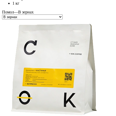
1 кг
Помол
—
В зернах